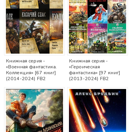
Книжнaя сeрия -
Книжная сepия -
«Военная фантастика.
«Героическая
Коллекция» [67 книг]
фантастика» [97 книг]
(2014-2024) FB2
(2013-2024) FB2