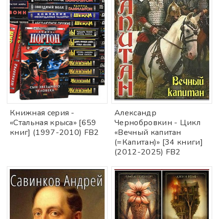
Книжная cepия -
Александр
«Стальная крыса» [659
Чернобровкин - Цикл
книг] (1997-2010) FB2
«Вечный капитан
(=Капитан)» [34 книги]
(2012-2025) FB2