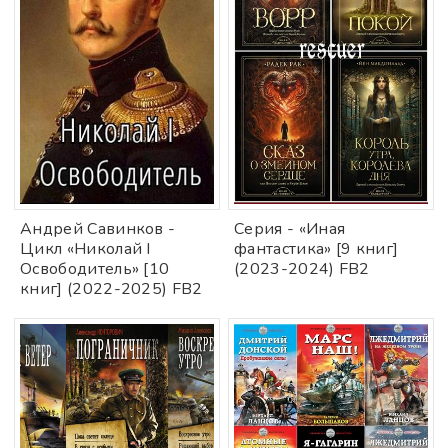
Андрей Савинков -
Серия - «Иная
Цикл «Николай I
фантастика» [9 книг]
Освободитель» [10
(2023-2024) FB2
книг] (2022-2025) FB2