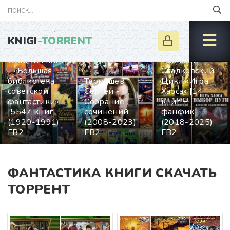
KNIGI
-TORRENT
Cбoрник книг
Алексей
- «Большая
Свадковский -
библиотека
Тармашев
Цикл «Игра
советской
Сергей -
Хаоса» [14
фантастики»
Собрание
книг +
[5547 книг]
сочинений
фанфик]
(1920-1991)
(2008-2023)
(2018-2025)
FB2
FB2
FB2
ФАНТАСТИКА КНИГИ СКАЧАТЬ
ТОРРЕНТ