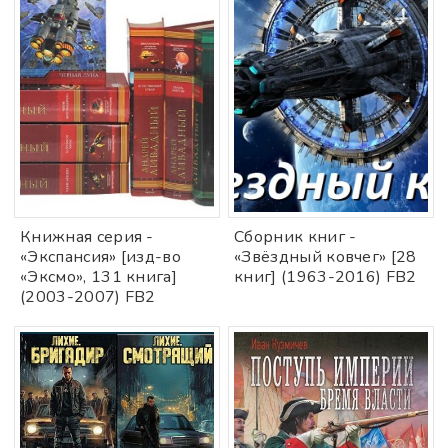
Книжная ceрия -
Cбoрник книг -
«Экспансия» [изд-во
«Звёздный ковчег» [28
«Эксмо», 131 книга]
книг] (1963-2016) FB2
(2003-2007) FB2