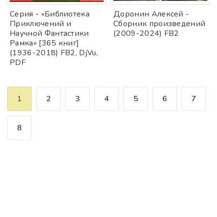
Серия - «Библиотека
Доронин Алексей -
Приключений и
Сборник произведений
Научной Фантастики
(2009-2024) FB2
Рамка» [365 книг]
(1936-2018) FB2, DjVu,
PDF
1
2
3
4
5
6
7
8