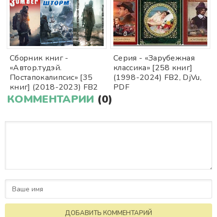
Cбopник книг -
Серия - «Зарубежная
«Автор.тудэй.
классика» [258 книг]
Постапокалипсис» [35
(1998-2024) FB2, DjVu,
книг] (2018-2023) FB2
PDF
КОММЕНТАРИИ
(0)
ДОБАВИТЬ КОММЕНТАРИЙ